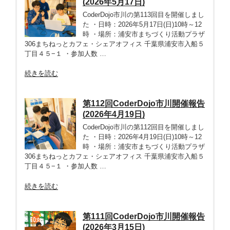
(2026年5月17日)
川
CoderDojo市川の第113回目を開催しまし
開
た ・日時：2026年5月17日(日)10時～12
催
時 ・場所：浦安市まちづくり活動プラザ
報
306まちねっとカフェ・シェアオフィス 千葉県浦安市入船５
告
丁目４５−１ ・参加人数 …
(2026
年
“第
続きを読む
6
113
月
回
21
CoderDojo
第112回CoderDojo市川開催報告
日)”
市
(2026年4月19日)
の
川
CoderDojo市川の第112回目を開催しまし
開
た ・日時：2026年4月19日(日)10時～12
催
時 ・場所：浦安市まちづくり活動プラザ
報
306まちねっとカフェ・シェアオフィス 千葉県浦安市入船５
告
丁目４５−１ ・参加人数 …
(2026
年
“第
続きを読む
5
112
月
回
17
CoderDojo
第111回CoderDojo市川開催報告
日)”
市
(2026年3月15日)
の