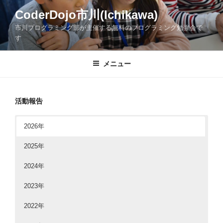
コ
CoderDojo市川(Ichikawa)
ン
市川プログラミング部が主催する無料のプログラミング勉強会で
テ
す
ン
ツ
メニュー
へ
ス
キ
ッ
活動報告
プ
2026年
2025年
2024年
2023年
2022年