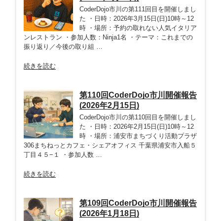
川
CoderDojo市川の第111回目を開催しまし
開
た ・日時：2026年3月15日(日)10時～12
催
時 ・場所：予約の取れない人気イタリア
報
ンレストラン ・参加人数：Ninja1名 ・テーマ：これまでの
告
振り返り／今後の取り組 …
(2026
年
“第
続きを読む
4
111
月
回
19
CoderDojo
第110回CoderDojo市川開催報告
日)”
市
(2026年2月15日)
の
川
CoderDojo市川の第110回目を開催しまし
開
た ・日時：2026年2月15日(日)10時～12
催
時 ・場所：浦安市まちづくり活動プラザ
報
306まちねっとカフェ・シェアオフィス 千葉県浦安市入船５
告
丁目４５−１ ・参加人数 …
(2026
年
“第
続きを読む
3
110
月
回
15
CoderDojo
第109回CoderDojo市川開催報告
日)”
市
(2026年1月18日)
の
川