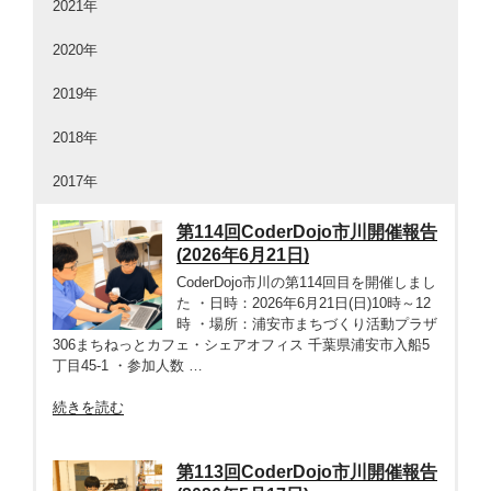
2021年
2020年
2019年
2018年
2017年
第114回CoderDojo市川開催報告
(2026年6月21日)
CoderDojo市川の第114回目を開催しまし
た ・日時：2026年6月21日(日)10時～12
時 ・場所：浦安市まちづくり活動プラザ
306まちねっとカフェ・シェアオフィス 千葉県浦安市入船5
丁目45-1 ・参加人数 …
“第
続きを読む
114
回
CoderDojo
第113回CoderDojo市川開催報告
市