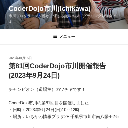
コ
CoderDojo市川(Ichikawa)
ン
市川プログラミング部が主催する無料のプログラミング勉強会で
テ
す
ン
ツ
メニュー
へ
ス
キ
ッ
投
2023年10月15日
稿
第81回CoderDojo市川開催報告
プ
日:
(2023年9月24日)
チャンピオン（道場主）のツチヤです！
CoderDojo市川の第81回目を開催しました
・日時：2023年9月24日(日)10～12時
・場所：いちかわ情報プラザ2F 千葉県市川市南八幡4-2-5