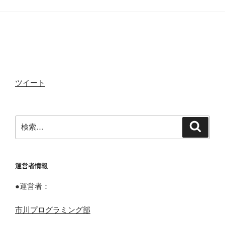
シ
ョ
k
ン
ツイート
検
検
索
索:
運営者情報
●運営者：
市川プログラミング部