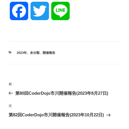
F
T
L
a
w
i
c
i
n
カ
2023年
、
未分類
、
開催報告
テ
ゴ
e
t
e
リ
ー
投
前
b
t
前
稿
の
第80回CoderDojo市川開催報告(2023年8月27日)
ナ
投
o
e
ビ
稿
次
次
ゲ
の
第82回CoderDojo市川開催報告(2023年10月22日)
投
ー
o
r
稿