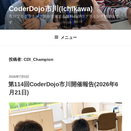
コ
CoderDojo市川(Ichikawa)
ン
市川プログラミング部が主催する無料のプログラミング勉強会で
テ
す
ン
ツ
メニュー
へ
ス
キ
ッ
投稿者:
CDI_Champion
プ
投
2026年7月5日
稿
第114回CoderDojo市川開催報告(2026年6
日:
月21日)