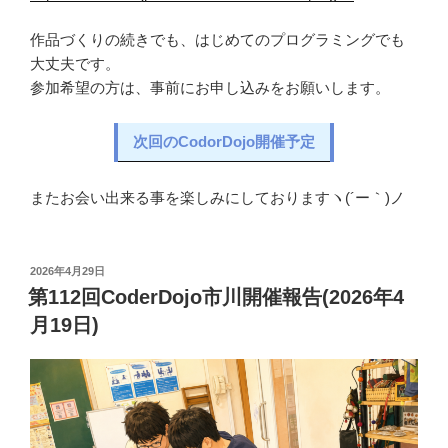
作品づくりの続きでも、はじめてのプログラミングでも
大丈夫です。
参加希望の方は、事前にお申し込みをお願いします。
次回のCodorDojo開催予定
またお会い出来る事を楽しみにしておりますヽ(´ー｀)ノ
投
2026年4月29日
稿
第112回CoderDojo市川開催報告(2026年4
日:
月19日)