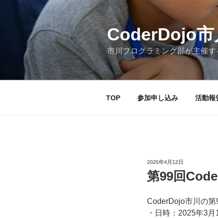
コ
ン
テ
CoderDojo市川
ン
市川プログラミング部が主催す
ツ
へ
ス
キ
TOP
参加申し込み
活動報
ッ
プ
投
2025年4月12日
稿
第99回Code
日:
CoderDojo市川
・日時：2025年3月1