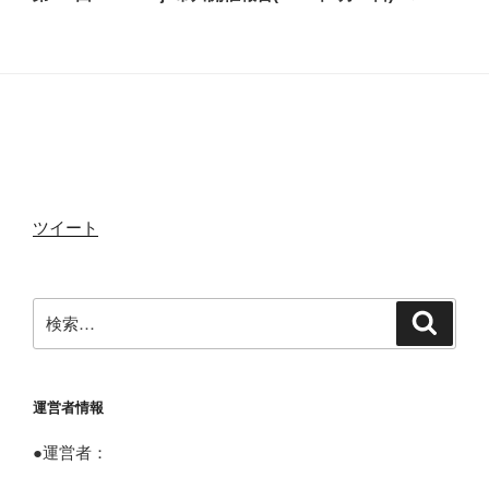
投
ー
o
r
稿
シ
ョ
k
ン
ツイート
検
検
索
索:
運営者情報
●運営者：