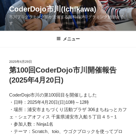
コ
CoderDojo市川(Ichikawa)
ン
市川プログラミング部が主催する無料のプログラミング勉強会で
テ
す
ン
ツ
メニュー
へ
ス
キ
ッ
投
2025年4月29日
稿
第100回CoderDojo市川開催報告
プ
日:
(2025年4月20日)
CoderDojo市川の第100回目を開催しました
・日時：2025年4月20日(日)10時～12時
・場所：浦安市まちづくり活動プラザ 306まちねっとカフ
ェ・シェアオフィス 千葉県浦安市入船５丁目４５−１
・参加人数：Ninja1名
・テーマ：Scratch、toio、ウゴクブロックを使ってプロ