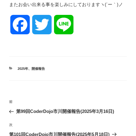
またお会い出来る事を楽しみにしておりますヽ(´ー｀)ノ
F
T
L
a
w
i
c
i
n
カ
2025年
、
開催報告
テ
ゴ
e
t
e
リ
ー
投
前
b
t
前
稿
の
第99回CoderDojo市川開催報告(2025年3月16日)
ナ
投
o
e
ビ
稿
次
次
ゲ
の
第101回CoderDojo市川開催報告(2025年5月18日)