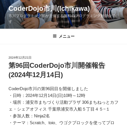
コ
CoderDojo市川(Ichikawa)
ン
市川プログラミング部が主催する無料のプログラミング勉強会で
テ
す
ン
ツ
メニュー
へ
ス
キ
ッ
投
2024年12月21日
稿
第96回CoderDojo市川開催報告
プ
日:
(2024年12月14日)
CoderDojo市川の第96回目を開催しました
・日時：2024年12月14日(日)10時～12時
・場所：浦安市まちづくり活動プラザ 306まちねっとカフ
ェ・シェアオフィス 千葉県浦安市入船５丁目４５−１
・参加人数：Ninja2名
・テーマ：Scratch、toio、ウゴクブロックを使ってプロ