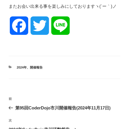
またお会い出来る事を楽しみにしておりますヽ(´ー｀)ノ
F
T
L
a
w
i
c
i
n
カ
2024年
、
開催報告
テ
ゴ
e
t
e
リ
ー
投
前
b
t
前
稿
の
第95回CoderDojo市川開催報告(2024年11月17日)
ナ
投
o
e
ビ
稿
次
次
ゲ
の