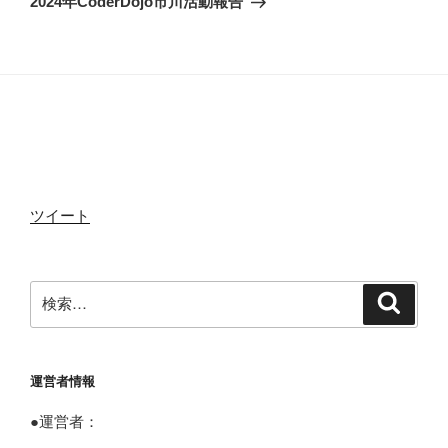
2024年CoderDojo市川活動報告
投
ー
o
r
稿
シ
ョ
k
ン
ツイート
検
検
索
索:
運営者情報
●運営者：