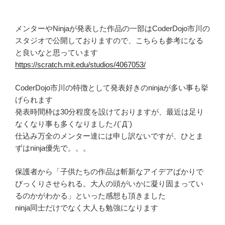
メンターやNinjaが発表した作品の一部はCoderDojo市川の
スタジオで公開しておりますので、こちらも参考になる
と良いなと思っています
https://scratch.mit.edu/studios/4067053/
CoderDojo市川の特徴として発表好きのninjaが多い事も挙
げられます
発表時間枠は30分程度を設けておりますが、最近は足り
なくなり事も多くなりましたﾉ(´Д`)
仕込み万全のメンター達には申し訳ないですが、ひとま
ずはninja優先で。。。
保護者から「子供たちの作品は斬新なアイデアばかりで
びっくりさせられる。大人の頭がいかに凝り固まってい
るのかがわかる」といった感想も頂きました
ninja同士だけでなく大人も勉強になります