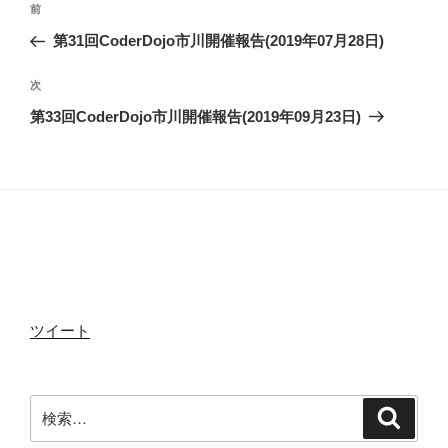
前
b
t
前
稿
の
第31回CoderDojo市川開催報告(2019年07月28日)
ナ
投
o
e
ビ
稿
次
次
ゲ
の
第33回CoderDojo市川開催報告(2019年09月23日)
投
ー
o
r
稿
シ
ョ
k
ン
ツイート
検
検
索
索: