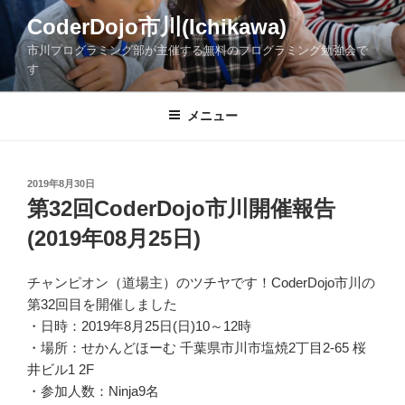
コ
CoderDojo市川(Ichikawa)
ン
市川プログラミング部が主催する無料のプログラミング勉強会で
テ
す
ン
ツ
メニュー
へ
ス
キ
ッ
投
2019年8月30日
稿
第32回CoderDojo市川開催報告
プ
日:
(2019年08月25日)
チャンピオン（道場主）のツチヤです！CoderDojo市川の
第32回目を開催しました
・日時：2019年8月25日(日)10～12時
・場所：せかんどほーむ 千葉県市川市塩焼2丁目2-65 桜
井ビル1 2F
・参加人数：Ninja9名