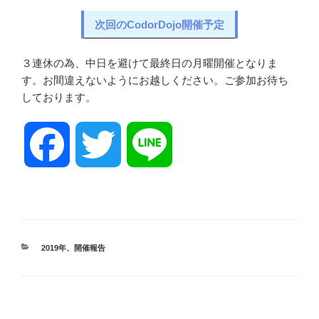
次回のCodorDojo開催予定
３連休の為、中日を避けて最終日の月曜開催となりま
す。お間違えないようにお越しください。ご参加お待ち
しております。
F
T
L
a
w
i
c
i
n
カ
2019年
、
開催報告
テ
ゴ
e
t
e
リ
ー
投