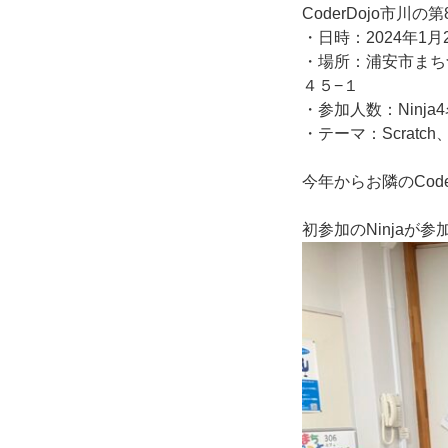
CoderDojo市川
・日時：2024年1月2
・場所：浦安市まち
４５−１
・参加人数：Ninja
・テーマ：Scratch
今年からお隣のCod
初参加のNinja