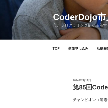
コ
ン
テ
CoderDojo市川
ン
市川プログラミング部が主催す
ツ
へ
ス
キ
TOP
参加申し込み
活動報
ッ
プ
投
2024年2月11日
稿
第85回Code
日:
チャンピオン（道場