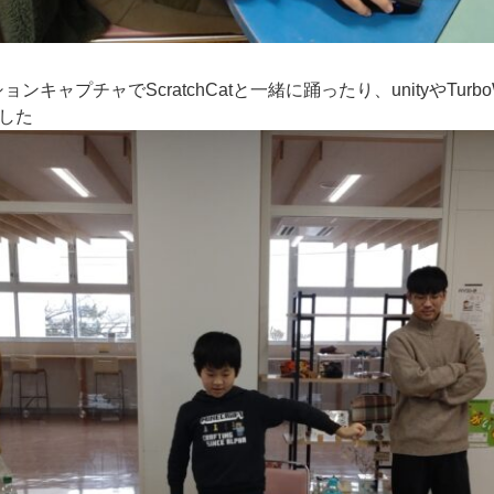
ョンキャプチャでScratchCatと一緒に踊ったり、unityやTurb
した