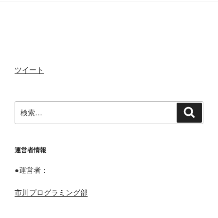
ョ
k
ン
ツイート
検
検
索
索:
運営者情報
●運営者：
市川プログラミング部