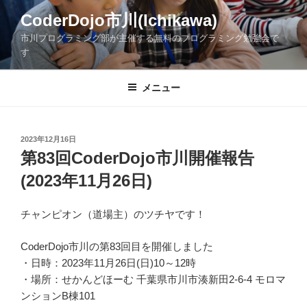
コ
CoderDojo市川(Ichikawa)
ン
市川プログラミング部が主催する無料のプログラミング勉強会で
テ
す
ン
ツ
メニュー
へ
ス
キ
ッ
投
2023年12月16日
稿
第83回CoderDojo市川開催報告
プ
日:
(2023年11月26日)
チャンピオン（道場主）のツチヤです！
CoderDojo市川の第83回目を開催しました
・日時：2023年11月26日(日)10～12時
・場所：せかんどほーむ 千葉県市川市湊新田2-6-4 モロマ
ンションB棟101