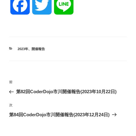
F
T
L
a
w
i
c
i
n
カ
2023年
、
開催報告
テ
ゴ
e
t
e
リ
ー
投
前
b
t
前
稿
の
第82回CoderDojo市川開催報告(2023年10月22日)
ナ
投
o
e
ビ
稿
次
次
ゲ
の
第84回CoderDojo市川開催報告(2023年12月24日)
投
ー
o
r
稿
シ