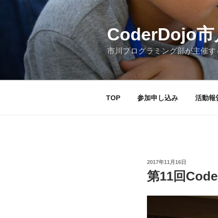
コ
ン
テ
CoderDojo市川
ン
市川プログラミング部が主催す
ツ
へ
ス
キ
TOP
参加申し込み
活動報
ッ
プ
投
2017年11月16日
稿
第11回Code
日: