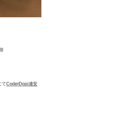
階
にて
CoderDojo浦安