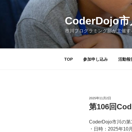
コ
ン
テ
CoderDojo市川
ン
市川プログラミング部が主催す
ツ
へ
ス
キ
TOP
参加申し込み
活動報
ッ
プ
投
2025年11月2日
稿
第106回Cod
日:
CoderDojo市川
・日時：2025年10月