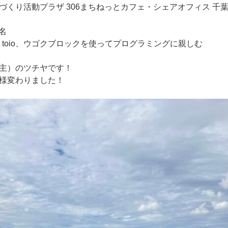
づくり活動プラザ 306まちねっとカフェ・シェアオフィス 千
1名
ch、toio、ウゴクブロックを使ってプログラミングに親しむ
主）のツチヤです！
様変わりました！