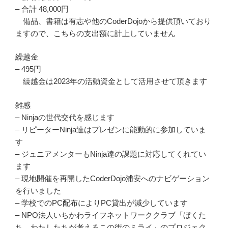
– 合計 48,000円
備品、書籍は有志や他のCoderDojoから提供頂いており
ますので、こちらの支出額に計上していません
繰越金
– 495円
繰越金は2023年の活動資金として活用させて頂きます
雑感
– Ninjaの世代交代を感じます
– リピーターNinja達はプレゼンに能動的に参加していま
す
– ジュニアメンターもNinja達の課題に対応してくれてい
ます
– 現地開催を再開したCoderDojo浦安へのナビゲーション
を行いました
– 学校でのPC配布によりPC貸出が減少しています
– NPO法人いちかわライフネットワーククラブ「ぼくた
ち、わたしたちが考えるこの街のミライ」のプロジェク