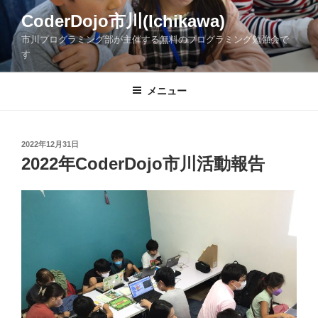
コ
CoderDojo市川(Ichikawa)
ン
市川プログラミング部が主催する無料のプログラミング勉強会で
テ
す
ン
ツ
メニュー
へ
ス
キ
ッ
投
2022年12月31日
稿
2022年CoderDojo市川活動報告
プ
日: