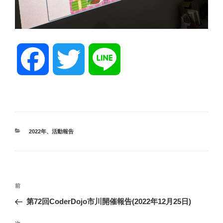
F
T
L
a
w
i
c
i
n
カ
2022年
、
活動報告
テ
ゴ
e
t
e
リ
ー
投
前
b
t
前
稿
の
第72回CoderDojo市川開催報告(2022年12月25日)
ナ
投
o
e
ビ
稿