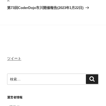
次
次
ゲ
の
第73回CoderDojo市川開催報告(2023年1月22日)
投
ー
o
r
稿
シ
ョ
k
ン
ツイート
検
検
索
索:
運営者情報