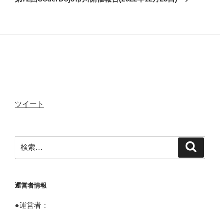
投
ー
o
r
稿
シ
ョ
k
ン
ツイート
検
検
索
索:
運営者情報
●運営者：