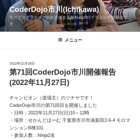
コ
CoderDojo市川(Ichikawa)
ン
市川プログラミング部が主催する無料のプログラミング勉強会で
テ
す
ン
ツ
メニュー
へ
ス
キ
ッ
投
2022年12月18日
稿
第71回CoderDojo市川開催報告
プ
日:
(2022年11月27日)
チャンピオン（道場主）のツチヤです！
CoderDojo市川の第71回目を開催しました
・日時：2022年11月27日(日)10～12時
・場所：せかんどほーむ 千葉県市川市湊新田2-6-4 モロマ
ンションB棟101
・参加人数：Ninja2名