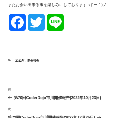
またお会い出来る事を楽しみにしておりますヽ(´ー｀)ノ
F
T
L
a
w
i
c
i
n
カ
2022年
、
開催報告
テ
ゴ
e
t
e
リ
ー
投
前
b
t
前
稿
の
第70回CoderDojo市川開催報告(2022年10月23日)
ナ
投
o
e
ビ
稿
次
次
ゲ
の
第72回CoderDojo市川開催報告(2022年12月25日)