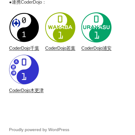
●連携CoderDojo：
CoderDojo千葉
CoderDojo若葉
CoderDojo浦安
CoderDojo木更津
Proudly powered by WordPress