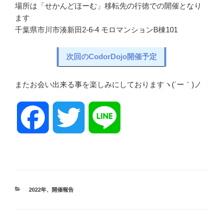
場所は「せかんどほーむ」移転先の行徳での開催となり
ます
千葉県市川市湊新田2-6-4 モロマンションB棟101
次回のCodorDojo開催予定
またお会い出来る事を楽しみにしておりますヽ(´ー｀)ノ
F
T
L
a
w
i
c
i
n
カ
2022年
、
開催報告
テ
ゴ
e
t
e
リ