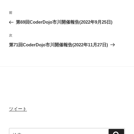
ー
投
前
b
t
前
稿
の
第69回CoderDojo市川開催報告(2022年9月25日)
ナ
投
o
e
ビ
稿
次
次
ゲ
の
第71回CoderDojo市川開催報告(2022年11月27日)
投
ー
o
r
稿
シ
ョ
k
ン
ツイート
検
検