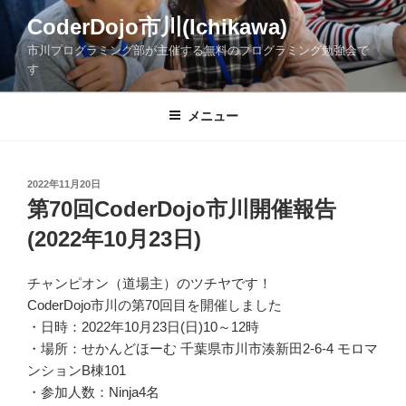
コ
CoderDojo市川(Ichikawa)
ン
市川プログラミング部が主催する無料のプログラミング勉強会で
テ
す
ン
ツ
メニュー
へ
ス
キ
ッ
投
2022年11月20日
稿
第70回CoderDojo市川開催報告
プ
日:
(2022年10月23日)
チャンピオン（道場主）のツチヤです！
CoderDojo市川の第70回目を開催しました
・日時：2022年10月23日(日)10～12時
・場所：せかんどほーむ 千葉県市川市湊新田2-6-4 モロマ
ンションB棟101
・参加人数：Ninja4名