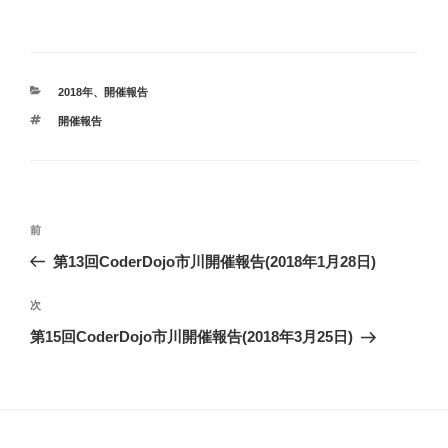
a
w
i
c
i
n
カ
2018年
、
開催報告
テ
タ
開催報告
ゴ
e
t
e
グ
リ
ー
b
t
投
前
前
稿
の
第13回CoderDojo市川開催報告(2018年1月28日)
o
e
ナ
投
ビ
稿
次
次
ゲ
o
r
の
第15回CoderDojo市川開催報告(2018年3月25日)
投
ー
稿
シ
k
ョ
ン