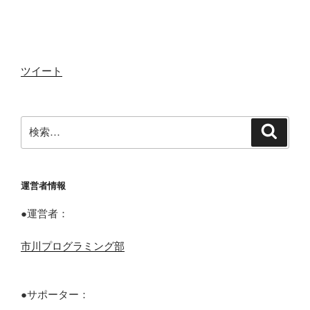
ツイート
検
検
索
索:
運営者情報
●運営者：
市川プログラミング部
●サポーター：