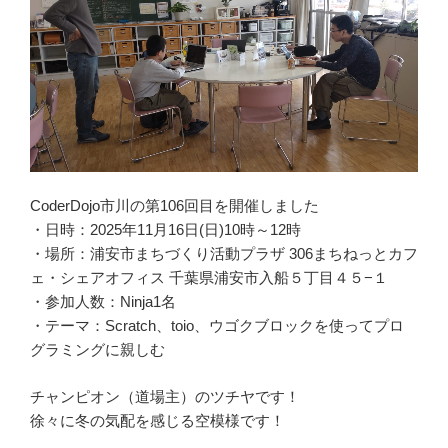
CoderDojo市川の第106回目を開催しました
・日時：2025年11月16日(日)10時～12時
・場所：浦安市まちづくり活動プラザ 306まちねっとカフ
ェ・シェアオフィス 千葉県浦安市入船５丁目４５−１
・参加人数：Ninja1名
・テーマ：Scratch、toio、ウゴクブロックを使ってプロ
グラミングに親しむ
チャンピオン（道場主）のツチヤです！
徐々に冬の気配を感じる空模様です！