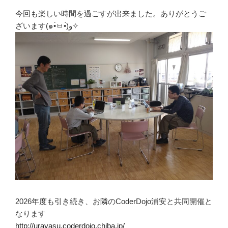
今回も楽しい時間を過ごすが出来ました。ありがとうご
ざいます(๑•̀ㅂ•́)و✧
2026年度も引き続き、お隣のCoderDojo浦安と共同開催と
なります
http://urayasu.coderdojo.chiba.jp/