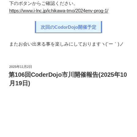
下のボタンからご確認ください。
https://www.i-lnc.jp/ichikawa-tmo/2024env-prog-1/
次回のCodorDojo開催予定
またお会い出来る事を楽しみにしておりますヽ(´ー｀)ノ
投
2025年11月2日
稿
第106回CoderDojo市川開催報告(2025年10
日:
月19日)