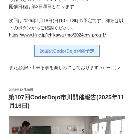
開催日程は第3日曜日となります
次回は2026年1月18日(日)10～12時の予定です。詳細は以
下のボタンからご確認ください。
https://www.i-lnc.jp/ichikawa-tmo/2024env-prog-1/
次回のCodorDojo開催予定
またお会い出来る事を楽しみにしておりますヽ(´ー｀)ノ
投
2025年12月20日
稿
第107回CoderDojo市川開催報告(2025年11
日:
月16日)