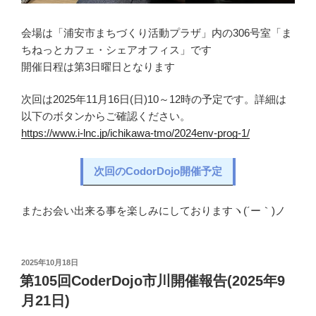
会場は「浦安市まちづくり活動プラザ」内の306号室「ま
ちねっとカフェ・シェアオフィス」です
開催日程は第3日曜日となります
次回は2025年11月16日(日)10～12時の予定です。詳細は
以下のボタンからご確認ください。
https://www.i-lnc.jp/ichikawa-tmo/2024env-prog-1/
次回のCodorDojo開催予定
またお会い出来る事を楽しみにしておりますヽ(´ー｀)ノ
投
2025年10月18日
稿
第105回CoderDojo市川開催報告(2025年9
日:
月21日)