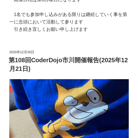
1名でも参加申し込みがある限りは継続していく事を第
一に念頭において活動して参ります
引き続き宜しくお願い申し上げます
投
2025年12月30日
稿
第108回CoderDojo市川開催報告(2025年12
日:
月21日)