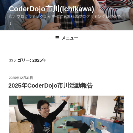
コ
CoderDojo市川(Ichikawa)
ン
市川プログラミング部が主催する無料のプログラミング勉強会で
テ
す
ン
ツ
メニュー
へ
ス
キ
ッ
カテゴリー:
2025年
プ
投
2025年12月31日
稿
2025年CoderDojo市川活動報告
日: