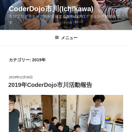
コ
CoderDojo市川(Ichikawa)
ン
市川プログラミング部が主催する無料のプログラミング勉強会で
テ
す
ン
ツ
メニュー
へ
ス
キ
ッ
カテゴリー:
2019年
プ
投
2019年12月30日
稿
2019年CoderDojo市川活動報告
日: