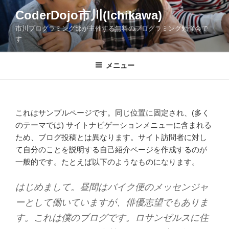
コ
CoderDojo市川(Ichikawa)
ン
市川プログラミング部が主催する無料のプログラミング勉強会で
テ
す
ン
ツ
メニュー
へ
ス
キ
ッ
これはサンプルページです。同じ位置に固定され、(多く
プ
のテーマでは) サイトナビゲーションメニューに含まれる
ため、ブログ投稿とは異なります。サイト訪問者に対し
て自分のことを説明する自己紹介ページを作成するのが
一般的です。たとえば以下のようなものになります。
はじめまして。昼間はバイク便のメッセンジャ
ーとして働いていますが、俳優志望でもありま
す。これは僕のブログです。ロサンゼルスに住