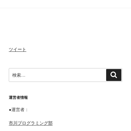
ツイート
検
検
索
索:
運営者情報
●運営者：
市川プログラミング部