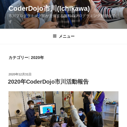
コ
CoderDojo市川(Ichikawa)
ン
市川プログラミング部が主催する無料のプログラミング勉強会で
テ
す
ン
ツ
メニュー
へ
ス
キ
ッ
カテゴリー:
2020年
プ
投
2020年12月31日
稿
2020年CoderDojo市川活動報告
日: