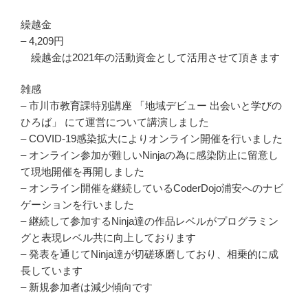
繰越金
– 4,209円
繰越金は2021年の活動資金として活用させて頂きます
雑感
– 市川市教育課特別講座 「地域デビュー 出会いと学びの
ひろば」 にて運営について講演しました
– COVID-19感染拡大によりオンライン開催を行いました
– オンライン参加が難しいNinjaの為に感染防止に留意し
て現地開催を再開しました
– オンライン開催を継続しているCoderDojo浦安へのナビ
ゲーションを行いました
– 継続して参加するNinja達の作品レベルがプログラミン
グと表現レベル共に向上しております
– 発表を通じてNinja達が切磋琢磨しており、相乗的に成
長しています
– 新規参加者は減少傾向です