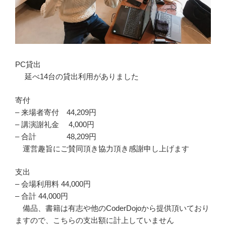
PC貸出
延べ14台の貸出利用がありました
寄付
– 来場者寄付 44,209円
– 講演謝礼金 4,000円
– 合計 48,209円
運営趣旨にご賛同頂き協力頂き感謝申し上げます
支出
– 会場利用料 44,000円
– 合計 44,000円
備品、書籍は有志や他のCoderDojoから提供頂いており
ますので、こちらの支出額に計上していません