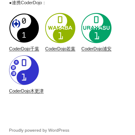
●連携CoderDojo：
CoderDojo千葉
CoderDojo若葉
CoderDojo浦安
CoderDojo木更津
Proudly powered by WordPress