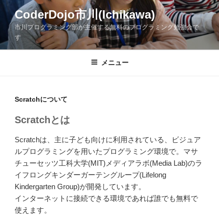
コ
CoderDojo市川(Ichikawa)
ン
市川プログラミング部が主催する無料のプログラミング勉強会で
テ
す
ン
ツ
メニュー
へ
ス
キ
ッ
Scratchについて
プ
Scratchとは
Scratchは、主に子ども向けに利用されている、ビジュア
ルプログラミングを用いたプログラミング環境で。マサ
チューセッツ工科大学(MIT)メディアラボ(Media Lab)のラ
イフロングキンダーガーテングループ(Lifelong
Kindergarten Group)が開発しています。
インターネットに接続できる環境であれば誰でも無料で
使えます。